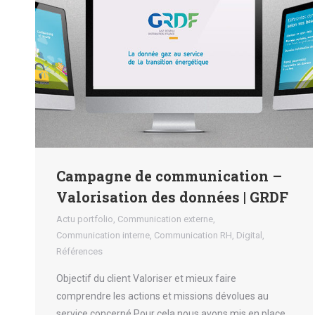
Campagne de communication –
Valorisation des données | GRDF
Actu portfolio
,
Communication externe
,
Communication interne
,
Communication RH
,
Digital
,
Références
Objectif du client Valoriser et mieux faire
comprendre les actions et missions dévolues au
service concerné.Pour cela nous avons mis en place