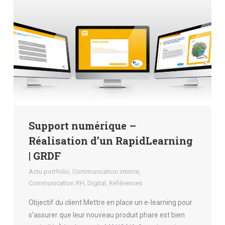
Support numérique –
Réalisation d’un RapidLearning
| GRDF
Actu portfolio
,
Communication interne
,
Communication RH
,
Digital
,
Références
Objectif du client Mettre en place un e-learning pour
s’assurer que leur nouveau produit phare est bien