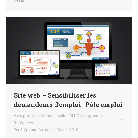
news…
Site web – Sensibiliser les
demandeurs d’emploi | Pôle emploi
Actu portfolio
,
Communication RH
,
Développement
,
Références
Par
Stéphane Calmels
24 mai 2018